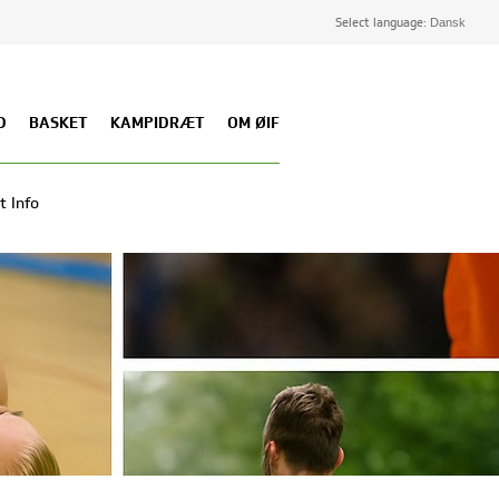
Select language:
D
BASKET
KAMPIDRÆT
OM ØIF
t Info